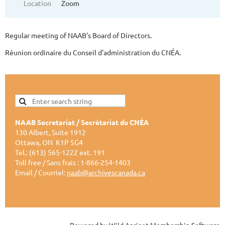
Location
Zoom
Regular meeting of NAAB's Board of Directors.
Réunion ordinaire du Conseil d'administration du CNÉA.
NAAB Secretariat / Secrétariat du CNÉA
130 Albert, Suite 1912
Ottawa, ON K1P 5G4
Tel.: (613) 565-1222 ext. 191
Toll free / Sans frais : 1-866-254-1403
Email / Courriel:
naab@archivescanada.ca